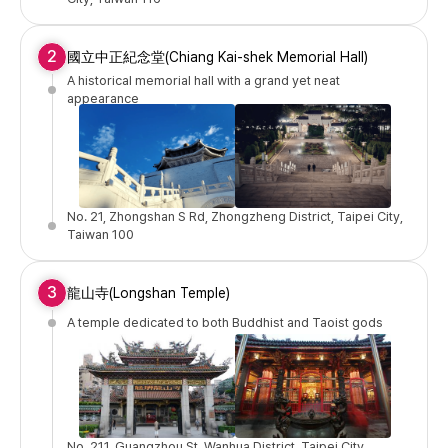
2
國立中正紀念堂(Chiang Kai-shek Memorial Hall)
A historical memorial hall with a grand yet neat
appearance
No. 21, Zhongshan S Rd, Zhongzheng District, Taipei City,
Taiwan 100
3
龍山寺(Longshan Temple)
A temple dedicated to both Buddhist and Taoist gods
No. 211, Guangzhou St, Wanhua District, Taipei City,