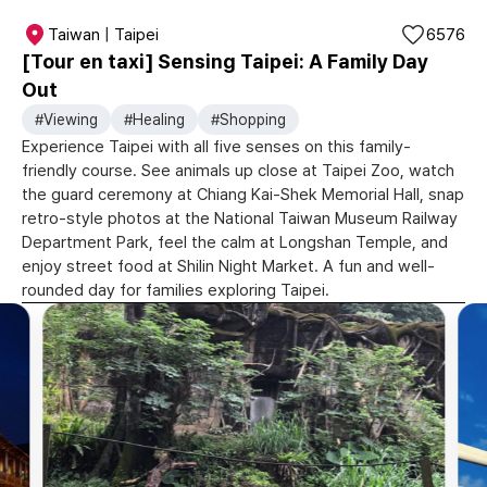
Taiwan | Taipei
6576
[Tour en taxi] Sensing Taipei: A Family Day
Out
#Viewing
#Healing
#Shopping
Experience Taipei with all five senses on this family-
friendly course. See animals up close at Taipei Zoo, watch
the guard ceremony at Chiang Kai-Shek Memorial Hall, snap
retro-style photos at the National Taiwan Museum Railway
Department Park, feel the calm at Longshan Temple, and
enjoy street food at Shilin Night Market. A fun and well-
rounded day for families exploring Taipei.