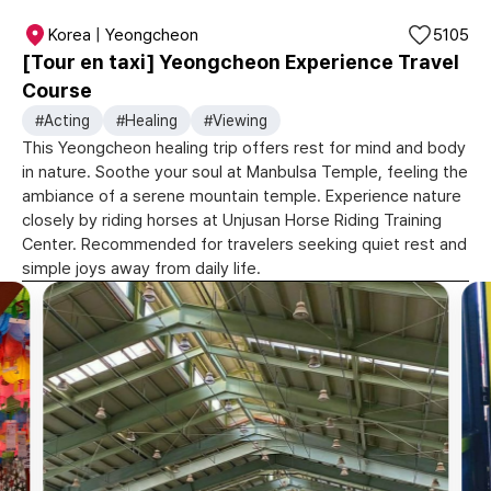
Korea | Yeongcheon
5105
[Tour en taxi] Yeongcheon Experience Travel
Course
#Acting
#Healing
#Viewing
This Yeongcheon healing trip offers rest for mind and body
in nature. Soothe your soul at Manbulsa Temple, feeling the
ambiance of a serene mountain temple. Experience nature
closely by riding horses at Unjusan Horse Riding Training
Center. Recommended for travelers seeking quiet rest and
simple joys away from daily life.