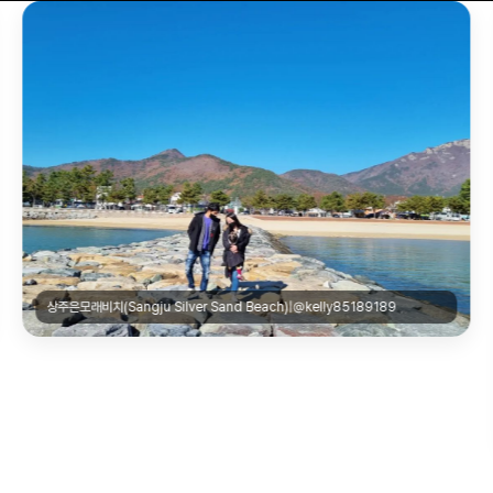
남해 미국마을(Namhae American Village)|@cooing.uu