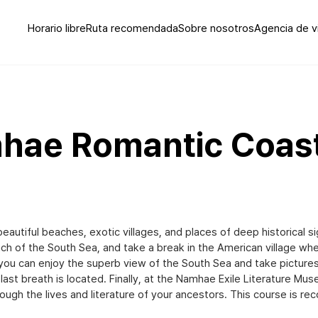
Horario libre
Ruta recomendada
Sobre nosotros
Agencia de v
mhae Romantic Coast
beautiful beaches, exotic villages, and places of deep historical s
h of the South Sea, and take a break in the American village wher
 you can enjoy the superb view of the South Sea and take pictures 
ast breath is located. Finally, at the Namhae Exile Literature Muse
 through the lives and literature of your ancestors. This course i