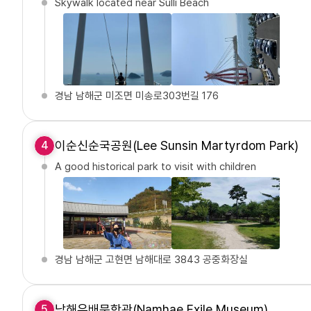
Skywalk located near Sulli Beach
경남 남해군 미조면 미송로303번길 176
이순신순국공원(Lee Sunsin Martyrdom Park)
4
A good historical park to visit with children
경남 남해군 고현면 남해대로 3843 공중화장실
남해유배문학관(Namhae Exile Museum)
5