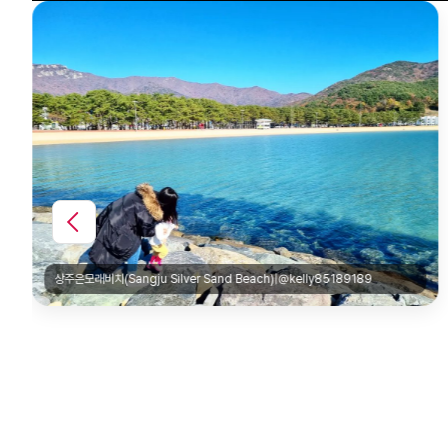
상주은모래비치(Sangju Silver Sand Beach)|@kelly85189189