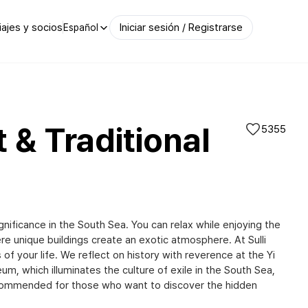
iajes y socios
Iniciar sesión / Registrarse
Español
 & Traditional
5355
ignificance in the South Sea. You can relax while enjoying the
e unique buildings create an exotic atmosphere. At Sulli
of your life. We reflect on history with reverence at the Yi
um, which illuminates the culture of exile in the South Sea,
s recommended for those who want to discover the hidden
남해 미국마을(Namhae American Village)|@vinluv11