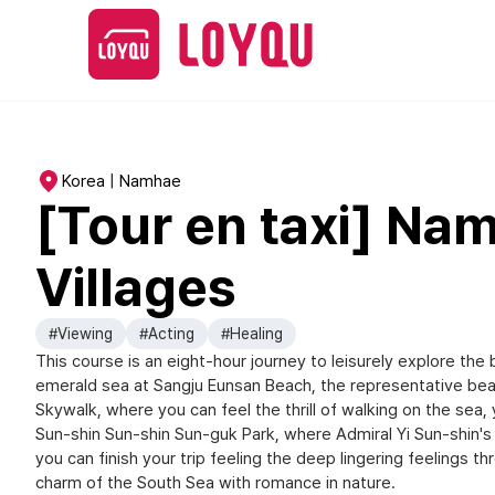
Korea | Namhae
[Tour en taxi] Na
Villages
#Viewing
#Acting
#Healing
This course is an eight-hour journey to leisurely explore the 
emerald sea at Sangju Eunsan Beach, the representative beac
Skywalk, where you can feel the thrill of walking on the sea,
Sun-shin Sun-shin Sun-guk Park, where Admiral Yi Sun-shin's l
you can finish your trip feeling the deep lingering feelings
charm of the South Sea with romance in nature.