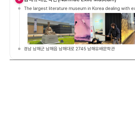
The largest literature museum in Korea dealing with ex
경남 남해군 남해읍 남해대로 2745 남해유배문학관