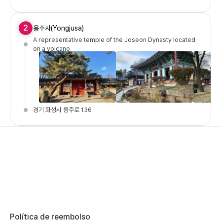
2
용주사(Yongjusa)
A representative temple of the Joseon Dynasty located
on a volcano
경기 화성시 용주로 136
Política de reembolso