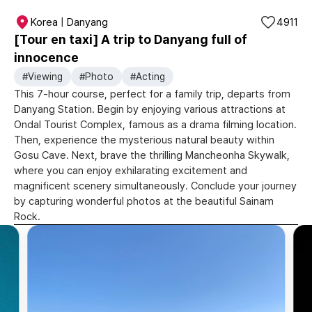
Korea | Danyang
4911
[Tour en taxi] A trip to Danyang full of
innocence
#Viewing
#Photo
#Acting
This 7-hour course, perfect for a family trip, departs from
Danyang Station. Begin by enjoying various attractions at
Ondal Tourist Complex, famous as a drama filming location.
Then, experience the mysterious natural beauty within
Gosu Cave. Next, brave the thrilling Mancheonha Skywalk,
where you can enjoy exhilarating excitement and
magnificent scenery simultaneously. Conclude your journey
by capturing wonderful photos at the beautiful Sainam
Rock.