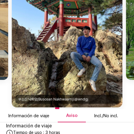
부소산 낙화암(Busosan Nakhwaam)|@wndgj
Aviso
Información de viaje
Incl./No incl.
Información de viaje
Tiempo de uso : 3 horas