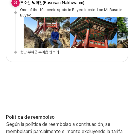
3
부소산 낙화암(Busosan Nakhwaam)
One of the 10 scenic spots in Buyeo located on Mt.Buso in
Buyeo
충남 부여군 부여읍 쌍북리
Política de reembolso
Según la política de reembolso a continuación, se
reembolsará parcialmente el monto excluyendo la tarifa