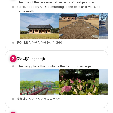
The one of the representative ruins of Baekje and is
surrounded by Mt. Geumseong to the east and Mt. Buso
to the north.
충청남도 부여군 부여읍 동남리 360
2
궁남지(Gungnamji)
The very place that contains the Seodongyo legend
충청남도 부여군 부여읍 궁남로 52