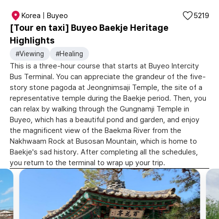
Korea | Buyeo
5219
[Tour en taxi] Buyeo Baekje Heritage
Highlights
#Viewing
#Healing
This is a three-hour course that starts at Buyeo Intercity
Bus Terminal. You can appreciate the grandeur of the five-
story stone pagoda at Jeongnimsaji Temple, the site of a
representative temple during the Baekje period. Then, you
can relax by walking through the Gungnamji Temple in
Buyeo, which has a beautiful pond and garden, and enjoy
the magnificent view of the Baekma River from the
Nakhwaam Rock at Busosan Mountain, which is home to
Baekje's sad history. After completing all the schedules,
you return to the terminal to wrap up your trip.