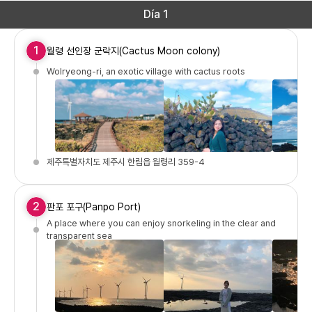
Día 1
1
월령 선인장 군락지(Cactus Moon colony)
Wolryeong-ri, an exotic village with cactus roots
제주특별자치도 제주시 한림읍 월령리 359-4
2
판포 포구(Panpo Port)
A place where you can enjoy snorkeling in the clear and
transparent sea