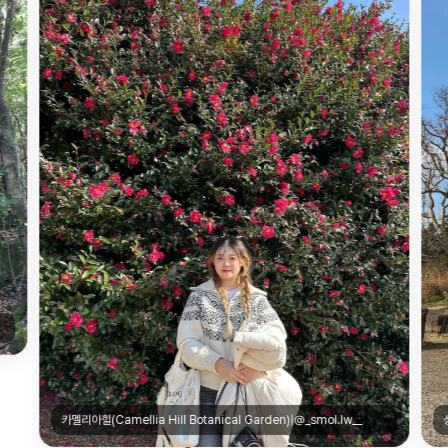
성이시돌 목장(St. Isidore Ranch)|@zzyoon__