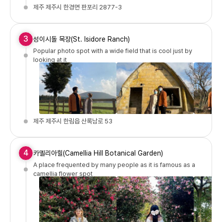
제주 제주시 한경면 판포리 2877-3
3
성이시돌 목장(St. Isidore Ranch)
Popular photo spot with a wide field that is cool just by
looking at it
제주 제주시 한림읍 산록남로 53
4
카멜리아힐(Camellia Hill Botanical Garden)
A place frequented by many people as it is famous as a
camellia flower spot