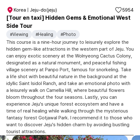
Korea | Jeju-do(jeju)
5954
[Tour en taxi] Hidden Gems & Emotional West
Side Tour
#Viewing
#Healing
#Photo
This course is a nine-hour journey to leisurely explore the
hidden gem-like attractions in the western part of Jeju. You
can enjoy exotic scenery at the Wolnyeong Cactus Colony,
designated as a natural monument, and peaceful fishing
village scenery at Panpo Port, famous for snorkeling. Take
a life shot with beautiful nature in the background at the
idyllic Saint Isidol Ranch, and take an emotional photo with
a leisurely walk on Camellia Hill, where beautiful flowers
bloom throughout the four seasons. Lastly, you can
experience Jeju's unique forest ecosystem and have a
time of real healing while walking through the mysterious
fantasy forest Gotjawal Park. I recommend it to those who
want to discover Jeju's hidden charm by avoiding bustling
tourist attractions.