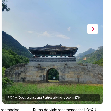
덕주산성(Deokjusanseong Fortress)|@hongseonmi76
e reembolso
Rutas de viaje recomendadas LOYQU