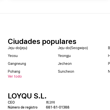
Ciudades populares
Jeju-do(jeju)
Jeju-do(Seogwipo)
B
Yeosu
Yeongju
Gangneung
Jecheon
Pohang
Suncheon
Ver todo
LOYQU S.L.
CEO
최고야
Número de registro
681-81-01388