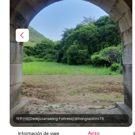
덕주산성(Deokjusanseong Fortress)|@hongseonmi76
Aviso
Información de viaje