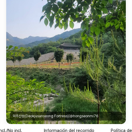
덕주산성(Deokjusanseong Fortress)|@hongseonmi76
Incl./No incl.
Información del recorrido
Política d