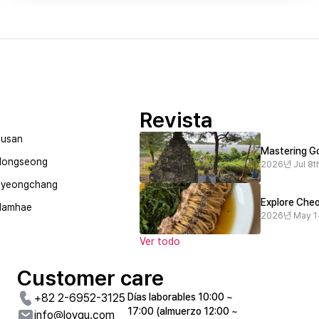
Revista
usan
Mastering Go
Hongseong
2026년 Jul 8th
Pyeongchang
Explore Cheo
Namhae
2026년 May 1
Ver todo
Customer care
+82 2-6952-3125
Días laborables 10:00 ~
17:00 (almuerzo 12:00 ~
info@loyqu.com