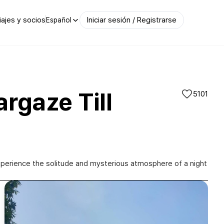
iajes y socios
Iniciar sesión / Registrarse
Español
argaze Till
5101
xperience the solitude and mysterious atmosphere of a night