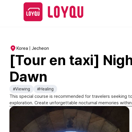
Korea | Jecheon
[Tour en taxi] Nig
Dawn
#Viewing
#Healing
This special course is recommended for travelers seeking to
exploration. Create unforgettable nocturnal memories within t