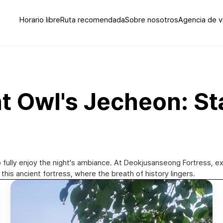
Horario libre
Ruta recomendada
Sobre nosotros
Agencia de v
ht Owl's Jecheon: St
 fully enjoy the night's ambiance. At Deokjusanseong Fortress, e
his ancient fortress, where the breath of history lingers.