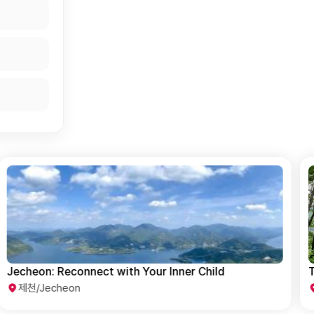
Jecheon: Reconnect with Your Inner Child
T
제천/Jecheon