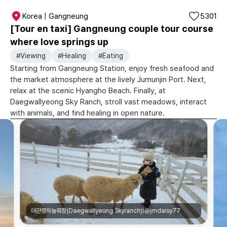
Korea | Gangneung
5301
[Tour en taxi] Gangneung couple tour course
where love springs up
#Viewing
#Healing
#Eating
Starting from Gangneung Station, enjoy fresh seafood and
the market atmosphere at the lively Jumunjin Port. Next,
relax at the scenic Hyangho Beach. Finally, at
Daegwallyeong Sky Ranch, stroll vast meadows, interact
with animals, and find healing in open nature.
대관령하늘목장(Daegwallyeong Skyranch)|@jmdaisy77