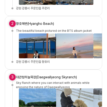
강원 강릉시 주문진읍 주문리
2
향호해변(Hyangho Beach)
The beautiful beach pictured on the BTS album jacket
강원 강릉시 주문진읍 향호리
3
대관령하늘목장(Daegwallyeong Skyranch)
Sky Ranch where you can interact with animals while
enjoying the nature of Daegwallyeong