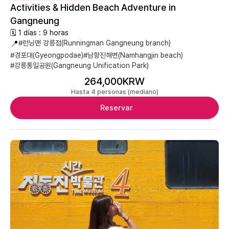
Activities & Hidden Beach Adventure in
Gangneung
🗓 1 días : 9 horas
📍
#런닝맨 강릉점(Runningman Gangneung branch)
#경포대(Gyeongpodae)
#남항진해변(Namhangjin beach)
#강릉통일공원(Gangneung Unification Park)
264,000KRW
Hasta 4 personas (mediano)
Reservar