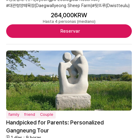
#대관령양떼목장(Daegwallyeong Sheep Farm)
#뒷뜨루(Dwistteulu)
264,000KRW
Hasta 4 personas (mediano)
Reservar
family
friend
Couple
Handpicked for Parents: Personalized
Gangneung Tour
🗓 1 días : 9 horas