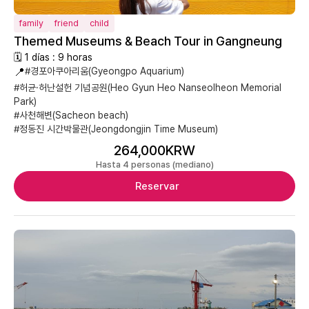
family
friend
child
Themed Museums & Beach Tour in Gangneung
🗓 1 días : 9 horas
📍
#경포아쿠아리움(Gyeongpo Aquarium)
#허균·허난설헌 기념공원(Heo Gyun Heo Nanseolheon Memorial
Park)
#사천해변(Sacheon beach)
#정동진 시간박물관(Jeongdongjin Time Museum)
264,000KRW
Hasta 4 personas (mediano)
Reservar