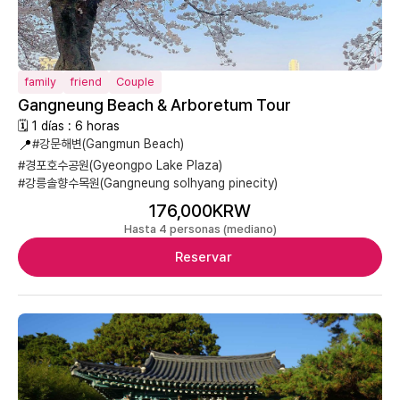
family
friend
Couple
Gangneung Beach & Arboretum Tour
🗓 1 días : 6 horas
📍
#강문해변(Gangmun Beach)
#경포호수공원(Gyeongpo Lake Plaza)
#강릉솔향수목원(Gangneung solhyang pinecity)
176,000KRW
Hasta 4 personas (mediano)
Reservar