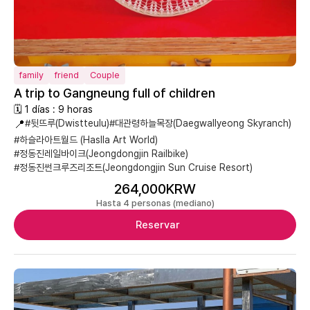
family
friend
Couple
A trip to Gangneung full of children
🗓 1 días : 9 horas
📍
#뒷뜨루(Dwistteulu)
#대관령하늘목장(Daegwallyeong Skyranch)
#하슬라아트월드 (Haslla Art World)
#정동진레일바이크(Jeongdongjin Railbike)
#정동진썬크루즈리조트(Jeongdongjin Sun Cruise Resort)
264,000KRW
Hasta 4 personas (mediano)
Reservar