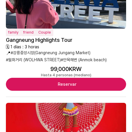
family
friend
Couple
Gangneung Highlights Tour
🗓 1 días : 3 horas
📍
#강릉중앙시장(Gangneung Jungang Market)
#월화거리 (WOLHWA STREET)
#안목해변 (Anmok beach)
99,000KRW
Hasta 4 personas (mediano)
Reservar