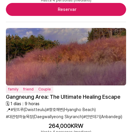
Hasta 4 personas (mediano)
Reservar
family
friend
Couple
Gangneung Area: The Ultimate Healing Escape
🗓 1 días : 9 horas
📍
#뒷뜨루(Dwistteulu)
#향호해변(Hyangho Beach)
#대관령하늘목장(Daegwallyeong Skyranch)
#안반데기(Anbandegi)
264,000KRW
Hasta 4 personas (mediano)