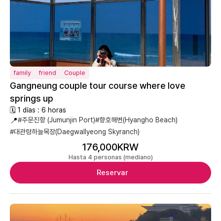
family
friend
Couple
Gangneung couple tour course where love
springs up
🗓 1 días : 6 horas
📍
#주문진항 (Jumunjin Port)
#향호해변(Hyangho Beach)
#대관령하늘목장(Daegwallyeong Skyranch)
176,000KRW
Hasta 4 personas (mediano)
Reservar