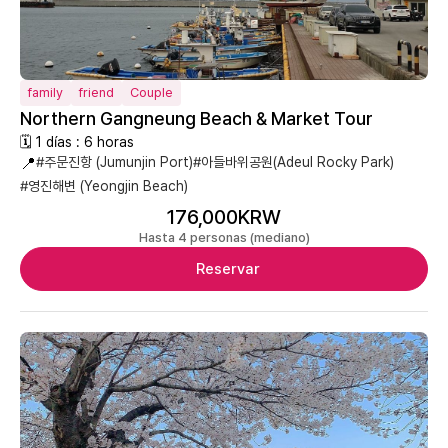
family
friend
Couple
Northern Gangneung Beach & Market Tour
🗓 1 días : 6 horas
📍
#주문진항 (Jumunjin Port)
#아들바위공원(Adeul Rocky Park)
#영진해변 (Yeongjin Beach)
176,000KRW
Hasta 4 personas (mediano)
Reservar