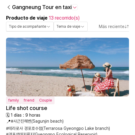
Gangneung Tour en taxi
Producto de viaje
13 recorrido(s)
Más reciente
Tipo de acompañante
Tema de viaje
family
friend
Couple
Life shot course
🗓 1 días : 9 horas
📍
#사근진해변(Sagunjin beach)
#테라로사 경포호수점(Terrarosa Gyeongpo Lake branch)
#경포생태저류지(Gyeongpo Ecological Reservoir)