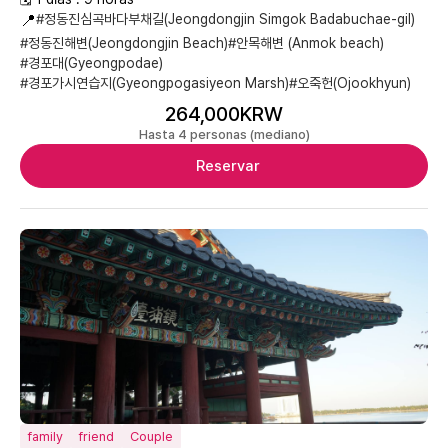
📍
#정동진심곡바다부채길(Jeongdongjin Simgok Badabuchae-gil)
#정동진해변(Jeongdongjin Beach)
#안목해변 (Anmok beach)
#경포대(Gyeongpodae)
#경포가시연습지(Gyeongpogasiyeon Marsh)
#오죽헌(Ojookhyun)
264,000KRW
Hasta 4 personas (mediano)
Reservar
family
friend
Couple