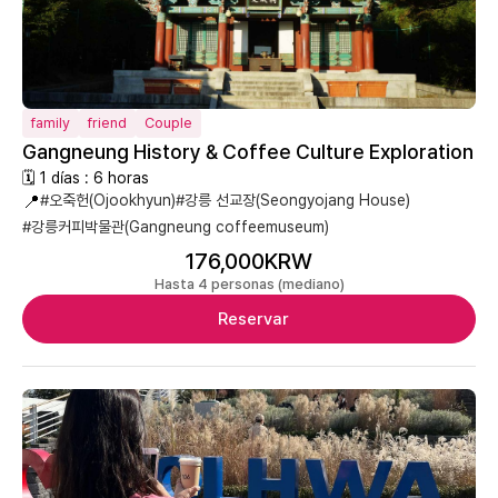
family
friend
Couple
Gangneung History & Coffee Culture Exploration
🗓 1 días : 6 horas
📍
#오죽헌(Ojookhyun)
#강릉 선교장(Seongyojang House)
#강릉커피박물관(Gangneung coffeemuseum)
176,000KRW
Hasta 4 personas (mediano)
Reservar