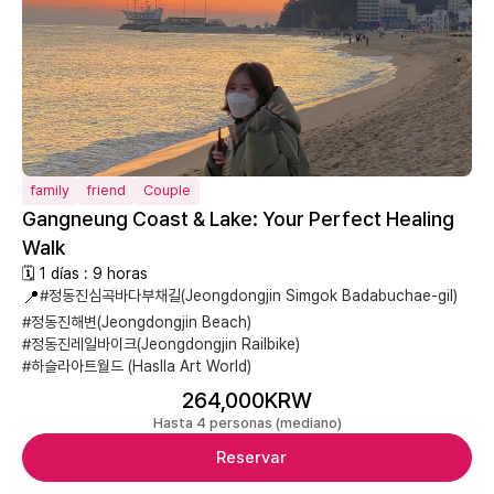
family
friend
Couple
Gangneung Coast & Lake: Your Perfect Healing
Walk
🗓 1 días : 9 horas
📍
#정동진심곡바다부채길(Jeongdongjin Simgok Badabuchae-gil)
#정동진해변(Jeongdongjin Beach)
#정동진레일바이크(Jeongdongjin Railbike)
#하슬라아트월드 (Haslla Art World)
264,000KRW
Hasta 4 personas (mediano)
Reservar