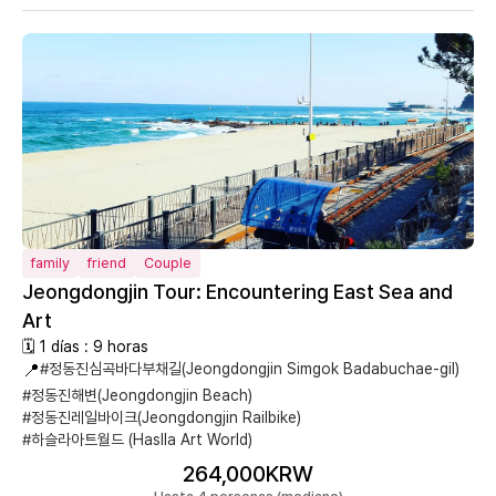
family
friend
Couple
Jeongdongjin Tour: Encountering East Sea and
Art
🗓 1 días : 9 horas
📍
#정동진심곡바다부채길(Jeongdongjin Simgok Badabuchae-gil)
#정동진해변(Jeongdongjin Beach)
#정동진레일바이크(Jeongdongjin Railbike)
#하슬라아트월드 (Haslla Art World)
264,000KRW