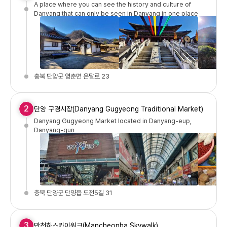
A place where you can see the history and culture of
Danyang that can only be seen in Danyang in one place
충북 단양군 영춘면 온달로 23
2
단양 구경시장(Danyang Gugyeong Traditional Market)
Danyang Gugyeong Market located in Danyang-eup,
Danyang-gun
충북 단양군 단양읍 도전5길 31
3
만천하스카이워크(Mancheonha Skywalk)