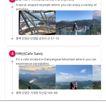
A spiral-shaped skywalk where you can enjoy a variety of
activities
충북 단양군 단양읍 상진리 산 57-15
4
카페산(Cafe Sann)
It's a cafe located in Danyangsan Mountain where you can
experience paragliding.
충북 단양군 가곡면 두산길 196-86