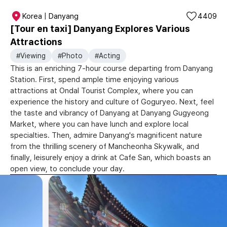
Korea | Danyang
4409
[Tour en taxi] Danyang Explores Various
Attractions
#Viewing
#Photo
#Acting
This is an enriching 7-hour course departing from Danyang
Station. First, spend ample time enjoying various
attractions at Ondal Tourist Complex, where you can
experience the history and culture of Goguryeo. Next, feel
the taste and vibrancy of Danyang at Danyang Gugyeong
Market, where you can have lunch and explore local
specialties. Then, admire Danyang's magnificent nature
from the thrilling scenery of Mancheonha Skywalk, and
finally, leisurely enjoy a drink at Cafe San, which boasts an
open view, to conclude your day.