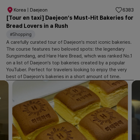
Korea | Daejeon
6383
[Tour en taxi] Daejeon’s Must-Hit Bakeries for
Bread Lovers in a Rush
#Shopping
A carefully curated tour of Daejeon’s most iconic bakeries.
The course features two beloved spots: the legendary
Sungsimdang, and Hare Hare Bread, which was ranked No.1
on a list of Daejeon’s top bakeries created by a popular
YouTuber. Perfect for travelers looking to enjoy the very
best of Daejeon’s bakeries in a short amount of time.