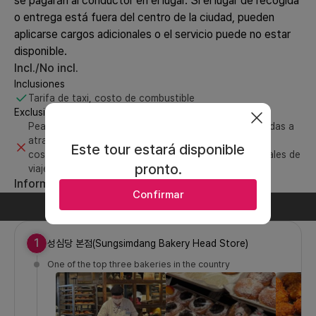
se pagarán al conductor en el lugar. Si el lugar de recogida
o entrega está fuera del centro de la ciudad, pueden
aplicarse cargos adicionales o el servicio puede no estar
disponible.
Incl./No incl.
Inclusiones
Tarifa de taxi, costo de combustible
Exclusiones
Peajes y tarifas de estacionamiento (si aplica), entradas a
atracciones, tarifas de experiencias, seguro de viaje,
Este tour estará disponible
costos de alimentos y bebidas, otros gastos personales de
pronto.
viaje.
Información del recorrido
Confirmar
Día 1
1
성심당 본점(Sungsimdang Bakery Head Store)
One of the top three bakeries in the country